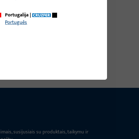
Portugalija
|
Português
as plotis 9 mm, bendras aukštis / gylis 9 mm
ais, susijusiais su produktais, taikymu ir