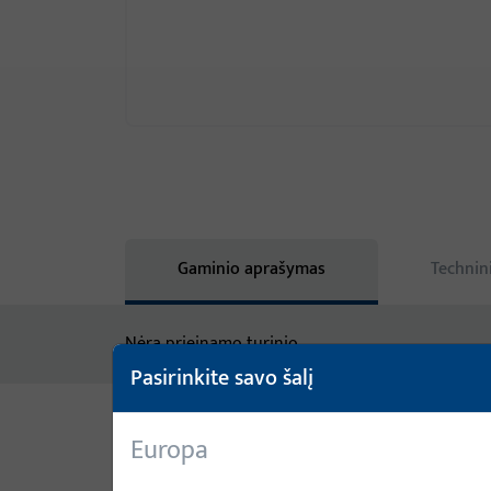
Gaminio aprašymas
Technin
Nėra prieinamo turinio
Pasirinkite savo šalį
Europa
Variantai