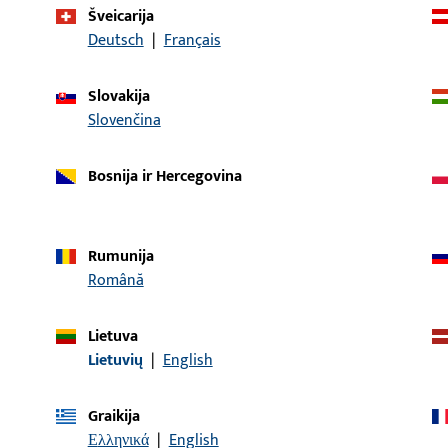
Šveicarija
Deutsch
|
Français
prekės aprašymas
Slovakija
 Dvigubas štiftas LI30/LA60
Rankenos štiftas, bendr
Slovenčina
Bosnija ir Hercegovina
 Dvigubas štiftas LI30/LA70
Rankenos štiftas, bendr
Rumunija
Română
 Dvigubas štiftas LI30/LA80
Rankenos štiftas, bendr
Lietuva
Lietuvių
|
English
Graikija
 Štiftas LI30/LA85
Rankenos štiftas, bendr
Ελληνικά
|
English