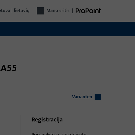
etuva | lietuvių
Mano sritis
|
/LA55
Varianten
Registracija
Prisijunkite su savo kliento