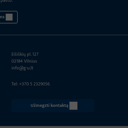
 paštu.
ms
Eišiškių pl. 127
02184 Vil­nius
info@g-u.lt
Tel: +370 5 2329056
Užmegzti kontaktą