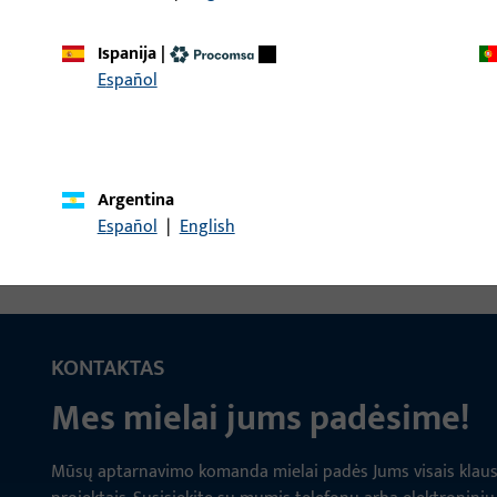
Ispanija
|
Español
 Dvigubas štiftas LI30/LA90
Rankenos štiftas, bendr
Argentina
Español
|
English
KONTAKTAS
Mes mielai jums padėsime!
Mūsų aptarnavimo komanda mielai padės Jums visais klausim