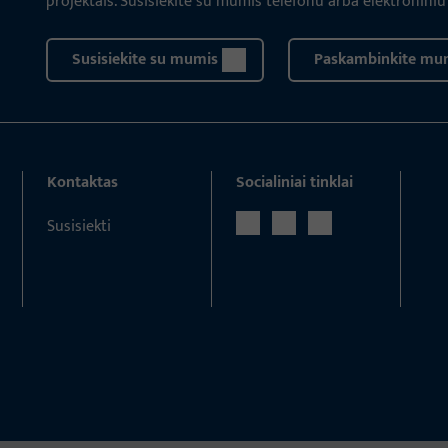
projektais. Susisiekite su mumis telefonu arba elektroniniu
Susisiekite su mumis
Paskambinkite mu
Kontaktas
Socialiniai tinklai
Susisiekti