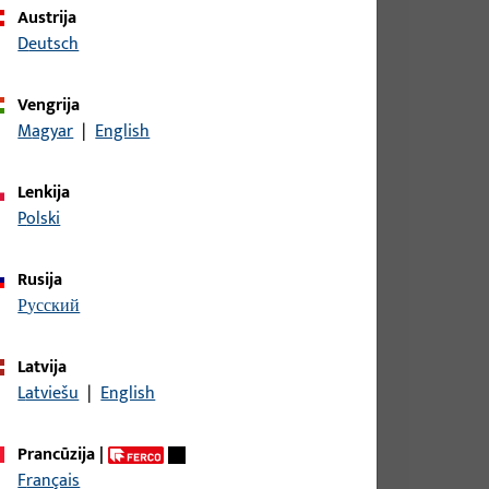
Austrija
Deutsch
Vengrija
as plotis 9 mm, bendras aukštis / gylis 9 mm
Magyar
|
English
Lenkija
Polski
as plotis 9 mm, bendras aukštis / gylis 9 mm
Rusija
русский
as plotis 9 mm, bendras aukštis / gylis 9 mm
Latvija
Latviešu
|
English
Prancūzija
|
as plotis 9 mm, bendras aukštis / gylis 9 mm
Français