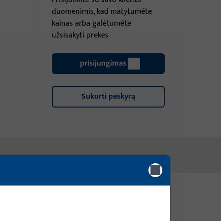
duomenimis, kad matytumėte
kainas arba galėtumėte
užsisakyti prekes
prisijungimas
Sukurti paskyrą