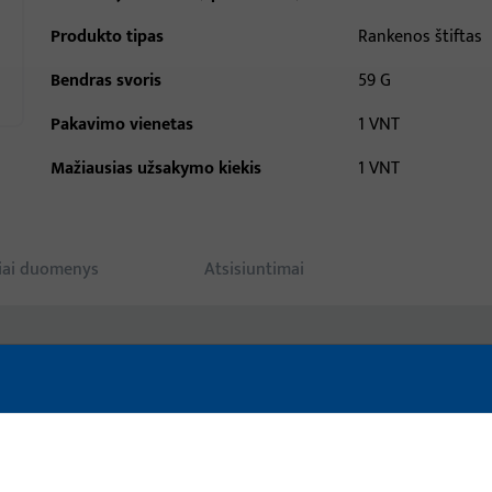
Produkto tipas
Rankenos štiftas
Bendras svoris
59 G
Pakavimo vienetas
1 VNT
Mažiausias užsakymo kiekis
1 VNT
iai duomenys
Atsisiuntimai