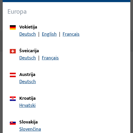
Techniniai duomenys
Europa
Atsisiuntimai
Vokietija
Deutsch
|
English
|
Français
Nėra prieinamo turinio
Šveicarija
Deutsch
|
Français
Variantai
Austrija
Deutsch
Šiam gaminiui galimi šie variantai:
Kroatija
B-78430-17-0-1 | Rankenos štiftas | Dvigubas
Hrvatski
štiftas LI30/LA60
Slovakija
Rankenos štiftas, bendras plotis 9 mm, bendras aukštis / gylis
Slovenčina