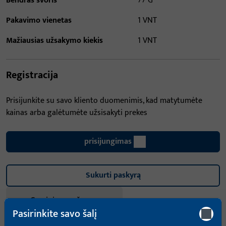
Bendras svoris
77 G
Pakavimo vienetas
1 VNT
Mažiausias užsakymo kiekis
1 VNT
Registracija
Prisijunkite su savo kliento duomenimis, kad matytumėte
kainas arba galėtumėte užsisakyti prekes
prisijungimas
Sukurti paskyrą
Gaminio aprašymas
Pasirinkite savo šalį