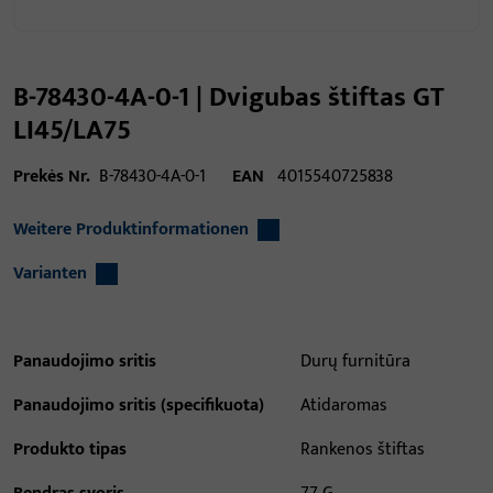
B-78430-4A-0-1 | Dvigubas štiftas GT
LI45/LA75
Prekės Nr.
B-78430-4A-0-1
EAN
4015540725838
Weitere Produktinformationen
Varianten
Panaudojimo sritis
Durų furnitūra
Panaudojimo sritis (specifikuota)
Atidaromas
Produkto tipas
Rankenos štiftas