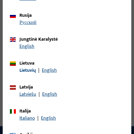
Rusija
Rankenos štiftas, bendras plotis 9 mm, bendras aukštis / gylis
русский
9 mm
Jungtinė Karalystė
B-78430-1D-0-1 | Rankenos štiftas | Dvigubas
English
štiftas LI30/LA90
Lietuva
Lietuvių
|
English
Rankenos štiftas, bendras plotis 9 mm, bendras aukštis / gylis
9 mm
Latvija
Latviešu
|
English
Peržiūrėti visus variantus
Italija
Italiano
|
English