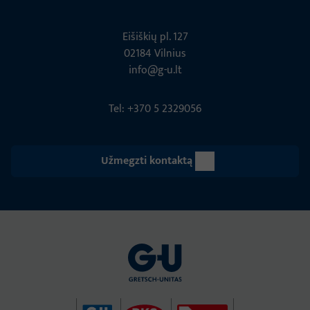
Eišiškių pl. 127
02184 Vil­nius
info@g-u.lt
Tel: +370 5 2329056
Užmegzti kontaktą