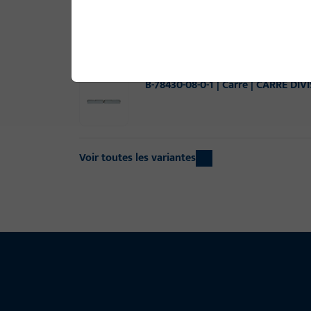
B-78430-07-0-1 | Carré | CARRE DI
B-78430-08-0-1 | Carré | CARRE DI
Voir toutes les variantes