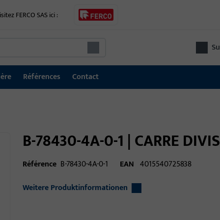
isitez FERCO SAS ici :
Su
ière
Références
Contact
B-78430-4A-0-1 | CARRE DIVI
Référence
B-78430-4A-0-1
EAN
4015540725838
Weitere Produktinformationen