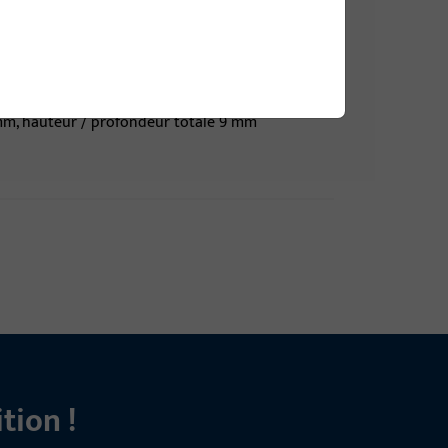
 mm, hauteur / profondeur totale 9 mm
 mm, hauteur / profondeur totale 9 mm
tion !