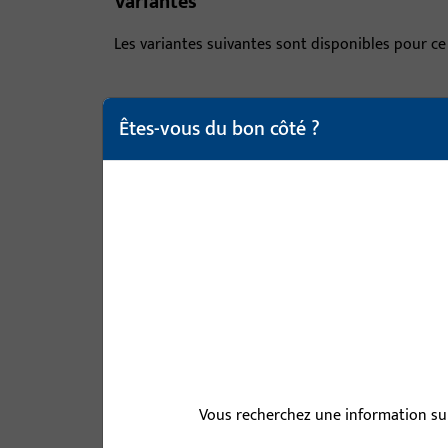
Variantes
Les variantes suivantes sont disponibles pour ce
article
Êtes-vous du bon côté ?
B-78430-04-0-1 | Carré | CARRE DI
B-78430-05-0-1 | Carré | CARRE DI
B-78430-06-0-1 | Carré | CARRE DI
Vous recherchez une information sur