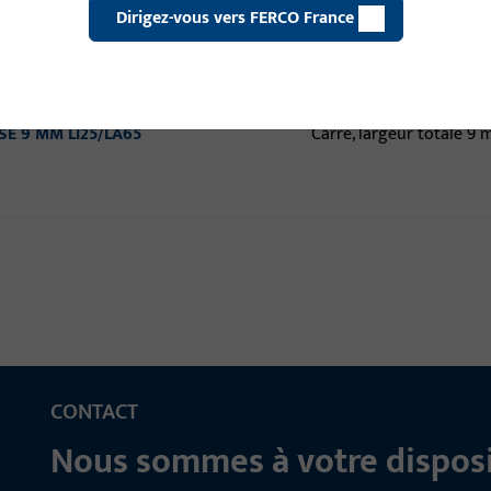
Dirigez-vous vers FERCO France
VISE 9 MM LI25/LA60
Carré, largeur totale 9
VISE 9 MM LI25/LA65
Carré, largeur totale 9
CONTACT
Nous sommes à votre disposi