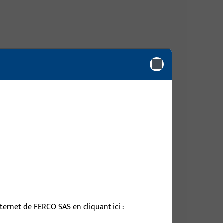
 mm, hauteur / profondeur totale 9 mm
 mm, hauteur / profondeur totale 9 mm
 mm, hauteur / profondeur totale 9 mm
ernet de FERCO SAS en cliquant ici :