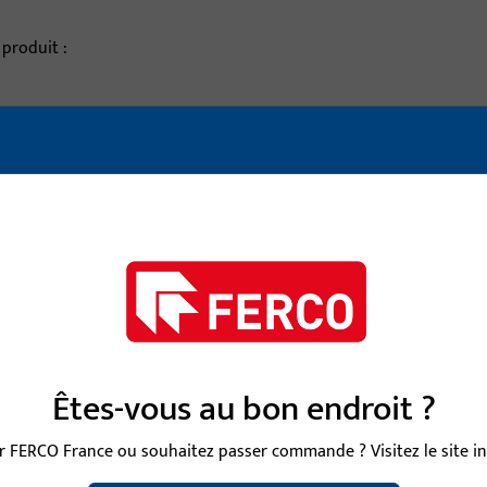
 produit :
description de l'article
VISE 9 MM LI25/LA45
Carré, largeur totale 9
VISE 9 MM LI25/LA50
Carré, largeur totale 9
VISE 9 MM LI25/LA55
Carré, largeur totale 9
Êtes-vous au bon endroit ?
 FERCO France ou souhaitez passer commande ? Visitez le site int