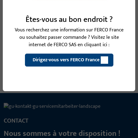
B-78430-08-0-1 | Carré | CARRE DIVISE 9 MM
Êtes-vous au bon endroit ?
LI25/LA65
Vous recherchez une information sur FERCO France
ou souhaitez passer commande ? Visitez le site
internet de FERCO SAS en cliquant ici :
Carré, largeur totale 9 mm, hauteur / profondeur totale 9 mm
Dirigez-vous vers FERCO France
Voir toutes les variantes
CONTACT
Nous sommes à votre disposition !