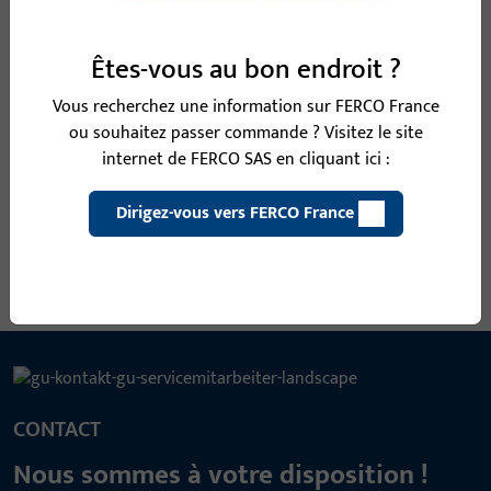
B-78430-08-0-1 | Carré | CARRE DIVISE 9 MM
Êtes-vous au bon endroit ?
LI25/LA65
Vous recherchez une information sur FERCO France
ou souhaitez passer commande ? Visitez le site
internet de FERCO SAS en cliquant ici :
Carré, largeur totale 9 mm, hauteur / profondeur totale 9 mm
Dirigez-vous vers FERCO France
Voir toutes les variantes
CONTACT
Nous sommes à votre disposition !