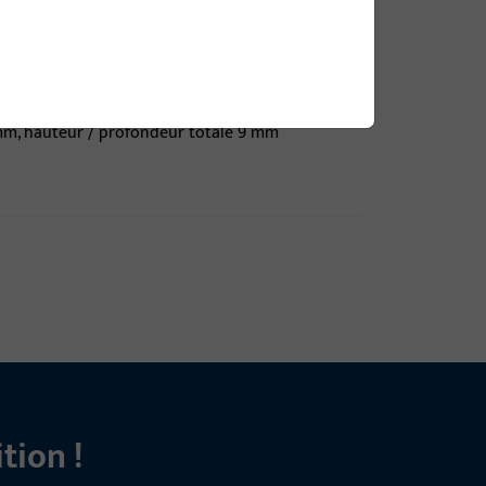
 mm, hauteur / profondeur totale 9 mm
 mm, hauteur / profondeur totale 9 mm
tion !