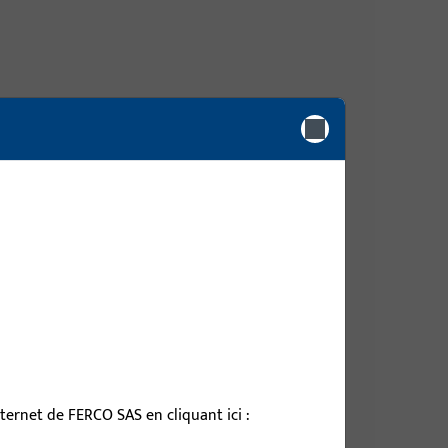
 mm, hauteur / profondeur totale 9 mm
 mm, hauteur / profondeur totale 9 mm
 mm, hauteur / profondeur totale 9 mm
ernet de FERCO SAS en cliquant ici :