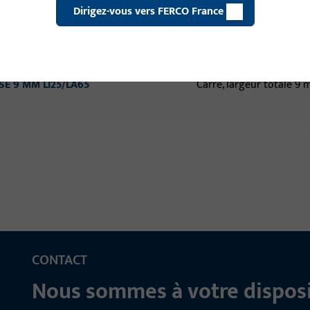
Dirigez-vous vers FERCO France
VISE 9 MM LI25/LA60
Carré, largeur totale 9
VISE 9 MM LI25/LA65
Carré, largeur totale 9
CONTACT
Nous sommes à votre disposi