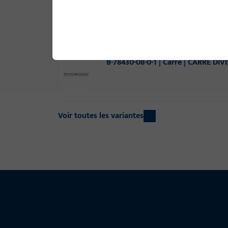
B-78430-07-0-1 | Carré | CARRE DI
B-78430-08-0-1 | Carré | CARRE DI
Voir toutes les variantes