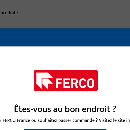
 produit :
description de l'article
VISE 9 MM LI25/LA45
Carré, largeur totale 9
VISE 9 MM LI25/LA50
Carré, largeur totale 9
VISE 9 MM LI25/LA55
Carré, largeur totale 9
Êtes-vous au bon endroit ?
 FERCO France ou souhaitez passer commande ? Visitez le site int