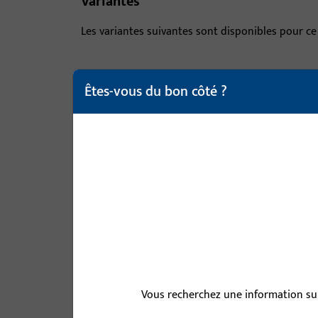
Variantes
Les variantes suivantes sont disponibles pour ce
article
Êtes-vous du bon côté ?
B-78430-04-0-1 | Carré | CARRE DI
B-78430-05-0-1 | Carré | CARRE DI
B-78430-06-0-1 | Carré | CARRE DI
Vous recherchez une information sur