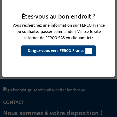
B-78430-08-0-1 | Carré | CARRE DIVISE 9 MM
Êtes-vous au bon endroit ?
LI25/LA65
Vous recherchez une information sur FERCO France
ou souhaitez passer commande ? Visitez le site
internet de FERCO SAS en cliquant ici :
Carré, largeur totale 9 mm, hauteur / profondeur totale 9 mm
Dirigez-vous vers FERCO France
Voir toutes les variantes
CONTACT
Nous sommes à votre disposition !