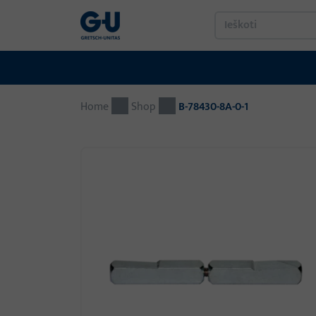
Home
Shop
B-78430-8A-0-1