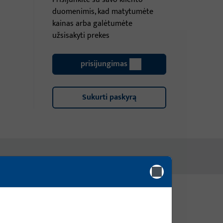
duomenimis, kad matytumėte
kainas arba galėtumėte
užsisakyti prekes
prisijungimas
Sukurti paskyrą