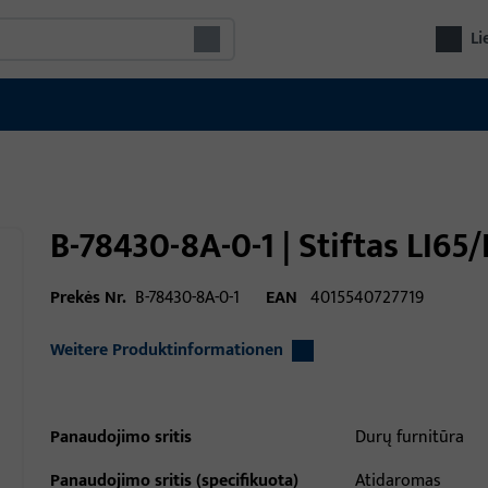
Li
B-78430-8A-0-1 | Stiftas LI65
Prekės Nr.
B-78430-8A-0-1
EAN
4015540727719
Weitere Produktinformationen
Panaudojimo sritis
Durų furnitūra
Panaudojimo sritis (specifikuota)
Atidaromas