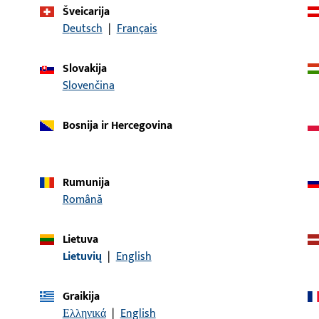
Šveicarija
Deutsch
|
Français
prekės aprašymas
Slovakija
 Dvigubas štiftas LI30/LA60
Rankenos štiftas, bendr
Slovenčina
Bosnija ir Hercegovina
 Dvigubas štiftas LI30/LA70
Rankenos štiftas, bendr
Rumunija
Română
 Dvigubas štiftas LI30/LA80
Rankenos štiftas, bendr
Lietuva
Lietuvių
|
English
Graikija
 Štiftas LI30/LA85
Rankenos štiftas, bendr
Ελληνικά
|
English