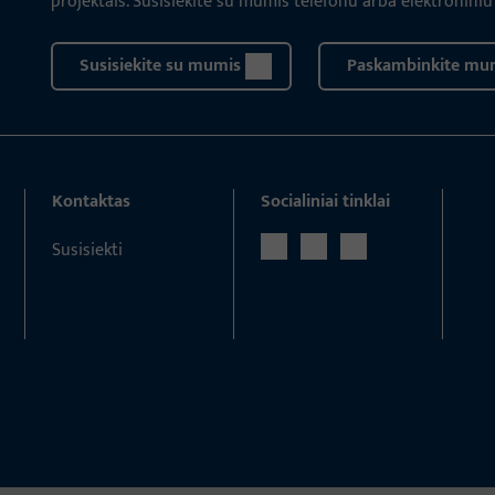
projektais. Susisiekite su mumis telefonu arba elektroniniu
Susisiekite su mumis
Paskambinkite mu
Kontaktas
Socialiniai tinklai
Susisiekti