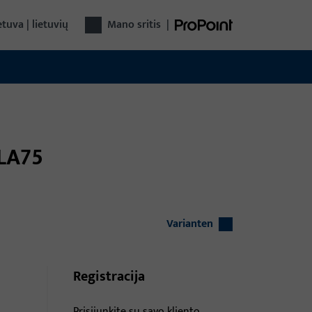
etuva | lietuvių
Mano sritis
|
/LA75
Varianten
Registracija
Prisijunkite su savo kliento