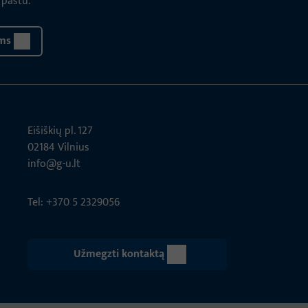
 paštu.
ms
Eišiškių pl. 127
02184 Vil­nius
info@g-u.lt
Tel: +370 5 2329056
Užmegzti kontaktą