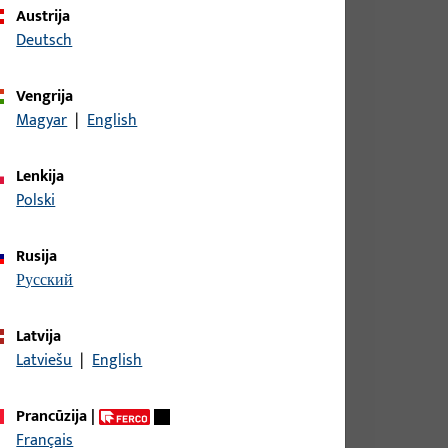
Austrija
Deutsch
Vengrija
as plotis 9 mm, bendras aukštis / gylis 9 mm
Magyar
|
English
Lenkija
Polski
as plotis 9 mm, bendras aukštis / gylis 9 mm
Rusija
русский
as plotis 9 mm, bendras aukštis / gylis 9 mm
Latvija
Latviešu
|
English
Prancūzija
|
as plotis 9 mm, bendras aukštis / gylis 9 mm
Français