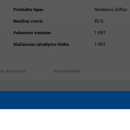
Produkto tipas
Rankenos štiftas
Bendras svoris
85 G
Pakavimo vienetas
1 VNT
Mažiausias užsakymo kiekis
1 VNT
iai duomenys
Atsisiuntimai