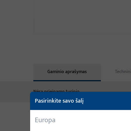
Gaminio aprašymas
Technin
Nėra prieinamo turinio
Pasirinkite savo šalį
Europa
Variantai