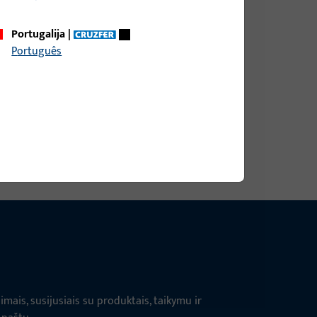
Portugalija
|
Português
as plotis 9 mm, bendras aukštis / gylis 9 mm
ais, susijusiais su produktais, taikymu ir